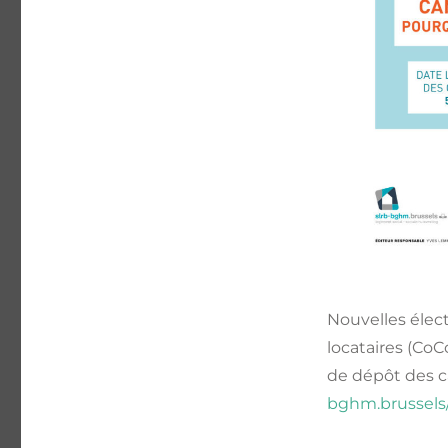
Nouvelles élec
locataires (Co
de dépôt des ca
bghm.brussels/f