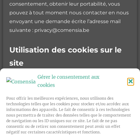
consentement, obtenir leur portabilité, vous
pouvez à tout moment nous contacter en nous
envoyant une demande écrite l’adresse mail
suivante : privacy@comensia.be
Utilisation des cookies sur le
site
Gérer le consentement aux
Le site internet de COMENSIA Sc utilise des
cookies
cookies afin de collecter des statistiques
Pour offrir les meilleures expériences, nous utilisons des
permettant notamment de connaître par
technologies telles que les cookies pour stocker et/ou accéder aux
exemple le nombre de visiteurs, leur situation
informations des appareils. Le fait de consentir à ces technologies
nous permettra de traiter des données telles que le comportement
géographique, leur parcours sur le site et le
de navigation ou les ID uniques sur ce site. Le fait de ne pas
moment de la visite. Nous ne faisons aucun
consentir ou de retirer son consentement peut avoir un effet
négatif sur certaines caractéristiques et fonctions.
usage commercial de ces données. En