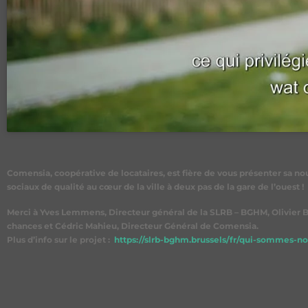
Comensia, coopérative de locataires, est fière de vous présenter sa no
sociaux de qualité au cœur de la ville à deux pas de la gare de l’ouest !
Merci à Yves Lemmens, Directeur général de la SLRB – BGHM, Olivier Ba
chances et Cédric Mahieu, Directeur Général de Comensia.
Plus d’info sur le projet :
https://slrb-bghm.brussels/fr/qui-sommes-no