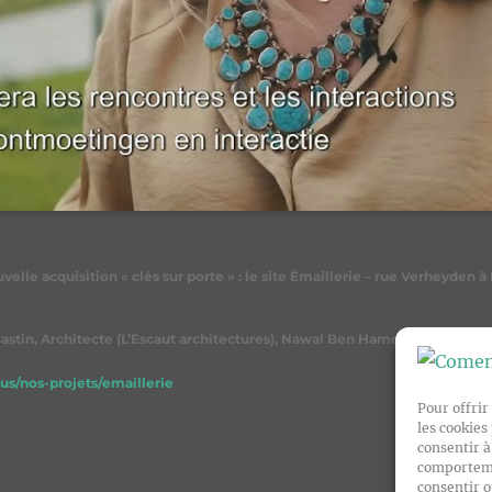
uvelle acquisition « clés sur porte » : le site Émaillerie – rue Verheyde
stin, Architecte (L’Escaut architectures), Nawal Ben Hamou, Secrétaire d
us/nos-projets/emaillerie
Pour offrir
les cookies
consentir à
comportemen
consentir o